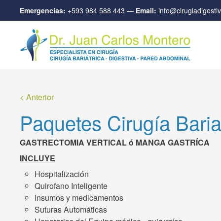
Emergencias:
+593 984 588 443
—
Email:
info@cirugiadigesti
< Anterior
Paquetes Cirugía Baria
GASTRECTOMIA VERTICAL ó MANGA GASTRÍCA
INCLUYE
Hospitalización
Quirofano Inteligente
Insumos y medicamentos
Suturas Automáticas