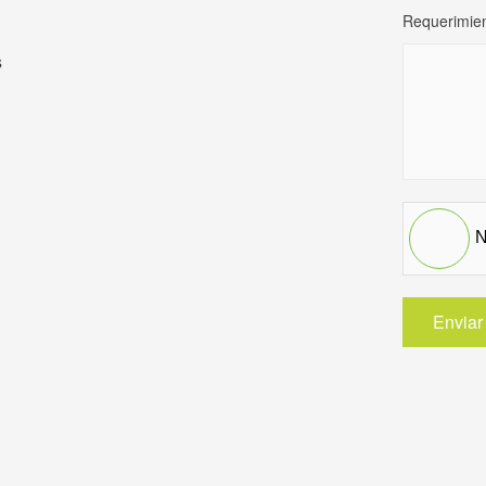
Requerimie
+1
s
N
Enviar