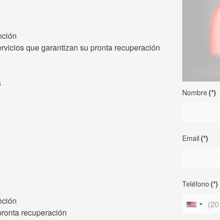
nción
rvicios que garantizan su pronta recuperación
s
Nombre
(*)
Email
(*)
Teléfono
(*)
nción
United
pronta recuperación
States