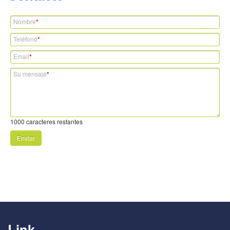
Nombre
*
Teléfono
*
Email
*
Su mensaje
*
1000
caracteres restantes
Enviar
Link